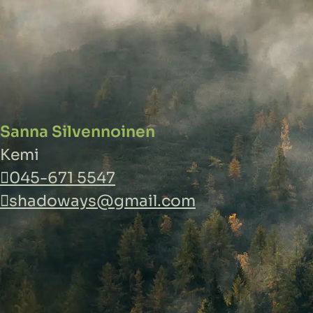
Sanna Silvennoinen
Kemi
045-671 5547
shadoways@gmail.com