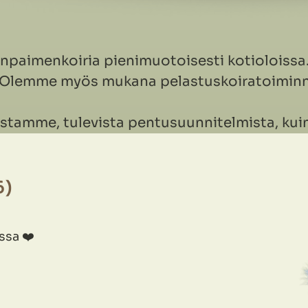
anpaimenkoiria pienimuotoisesti kotioloiss
a. Olemme myös mukana pelastuskoiratoiminn
oiristamme, tulevista pentusuunnitelmista, 
6
)
ssa ❤️