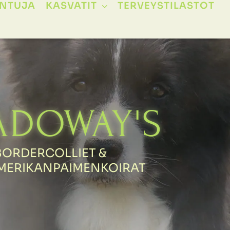
ENTUJA
KASVATIT
TERVEYSTILASTOT
ADOWAY'S
BORDERCOLLIET &
AMERIKANPAIMENKOIRAT