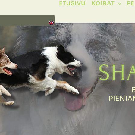
ETUSIVU
KOIRAT
P
SH
PIENI