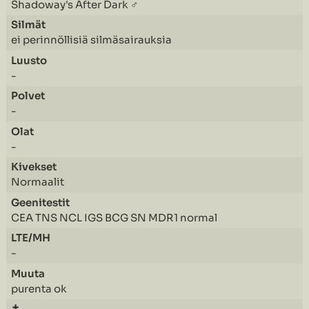
Shadoway's After Dark
♂
ei perinnöllisiä silmäsairauksia
-
-
-
Normaalit
CEA TNS NCL IGS BCG SN MDR1 normal
-
purenta ok