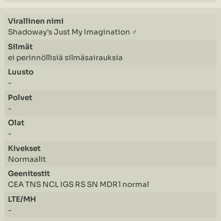
Shadoway's Just My Imagination
♂
ei perinnöllisiä silmäsairauksia
-
-
-
Normaalit
CEA TNS NCL IGS RS SN MDR1 normal
-