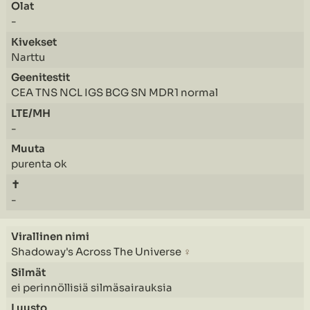
-
Narttu
CEA TNS NCL IGS BCG SN MDR1 normal
-
purenta ok
-
Shadoway's Across The Universe
♀
ei perinnöllisiä silmäsairauksia