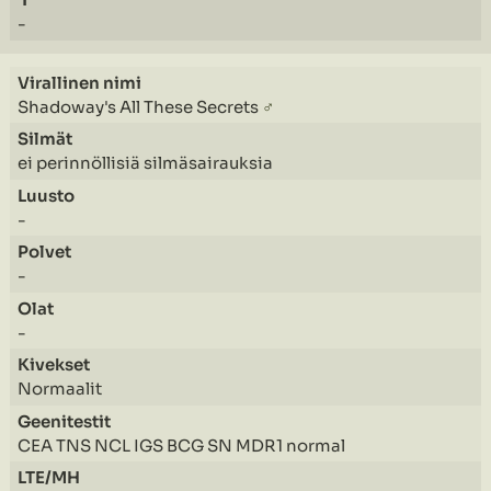
-
Shadoway's All These Secrets
♂
ei perinnöllisiä silmäsairauksia
-
-
-
Normaalit
CEA TNS NCL IGS BCG SN MDR1 normal