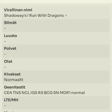
Shadoway's I Run With Dragons
♂
-
-
-
-
Normaalit
CEA TNS NCL IGS RS BCG SN MDR1 normal
-