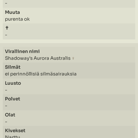
-
purenta ok
-
Shadoway's Aurora Australis
♀
ei perinnöllisiä silmäsairauksia
-
-
-
Narttu