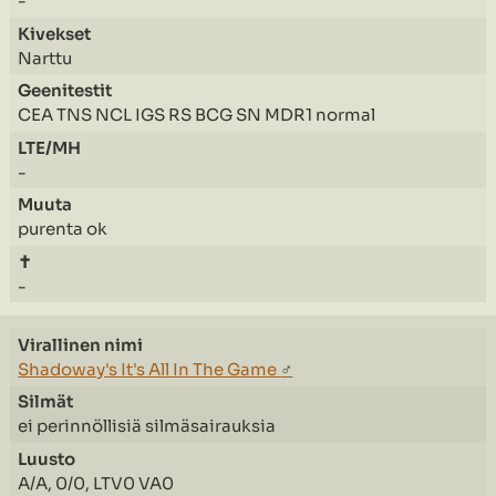
-
Narttu
CEA TNS NCL IGS RS BCG SN MDR1 normal
-
purenta ok
-
Shadoway's It's All In The Game
♂
ei perinnöllisiä silmäsairauksia
A/A, 0/0, LTV0 VA0