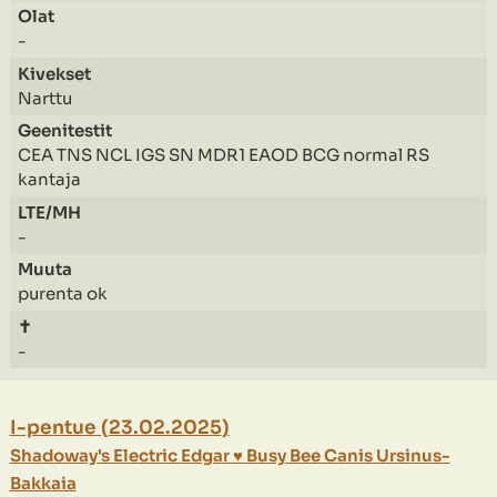
-
Narttu
CEA TNS NCL IGS SN MDR1 EAOD BCG normal RS
kantaja
-
purenta ok
-
I-pentue
(
23.02.2025
)
Shadoway's Electric Edgar
♥
Busy Bee Canis Ursinus-
Bakkaia