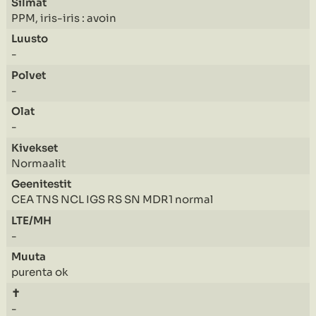
PPM, iris-iris : avoin
-
-
-
Normaalit
CEA TNS NCL IGS RS SN MDR1 normal
-
purenta ok
-