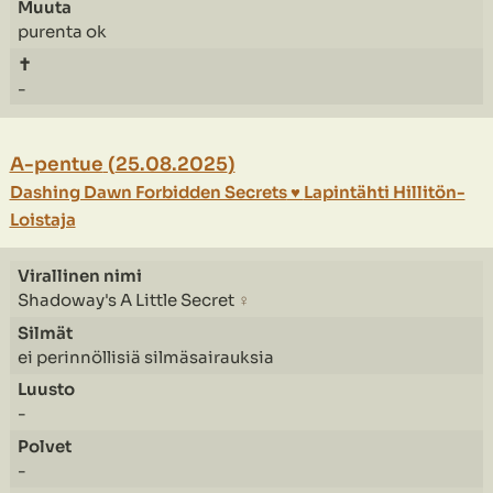
purenta ok
-
A-pentue
(
25.08.2025
)
Dashing Dawn Forbidden Secrets
♥
Lapintähti Hillitön-
Loistaja
Shadoway's A Little Secret
♀
ei perinnöllisiä silmäsairauksia
-
-