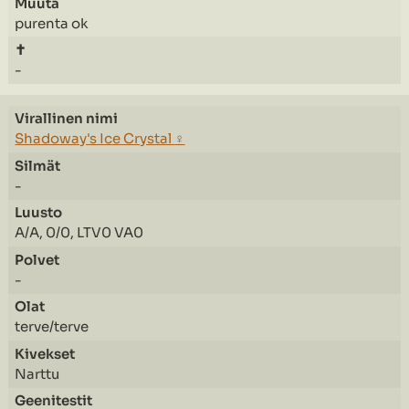
purenta ok
-
Shadoway's Ice Crystal
♀
-
A/A, 0/0, LTV0 VA0
-
terve/terve
Narttu