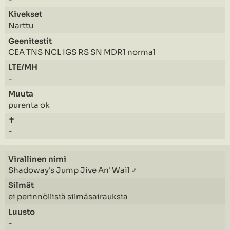
Narttu
CEA TNS NCL IGS RS SN MDR1 normal
-
purenta ok
-
Shadoway's Jump Jive An' Wail
♂
ei perinnöllisiä silmäsairauksia
-