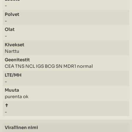
-
-
-
Narttu
CEA TNS NCL IGS BCG SN MDR1 normal
-
purenta ok
-