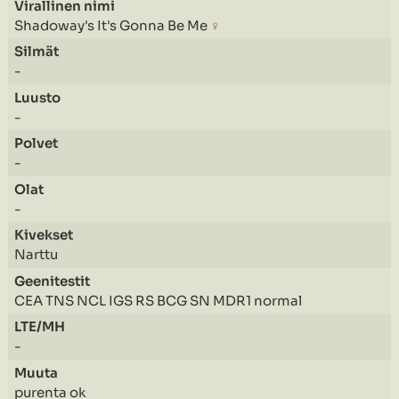
Shadoway's It's Gonna Be Me
♀
-
-
-
-
Narttu
CEA TNS NCL IGS RS BCG SN MDR1 normal
-
purenta ok