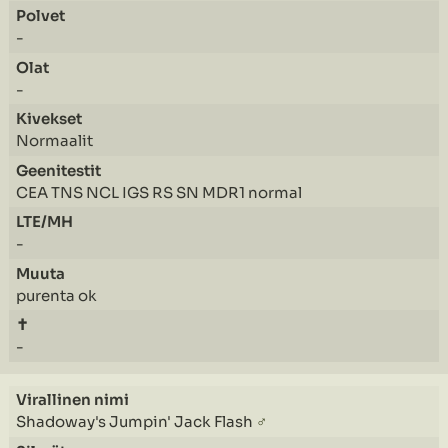
-
-
Normaalit
CEA TNS NCL IGS RS SN MDR1 normal
-
purenta ok
-
Shadoway's Jumpin' Jack Flash
♂