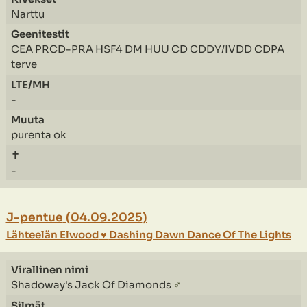
Narttu
CEA PRCD-PRA HSF4 DM HUU CD CDDY/IVDD CDPA
terve
-
purenta ok
-
J-pentue
(
04.09.2025
)
Lähteelän Elwood
♥
Dashing Dawn Dance Of The Lights
Shadoway's Jack Of Diamonds
♂