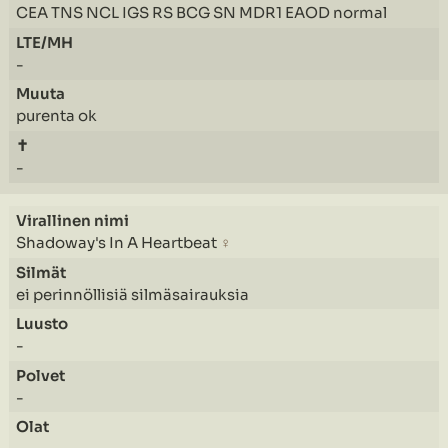
CEA TNS NCL IGS RS BCG SN MDR1 EAOD normal
-
purenta ok
-
Shadoway's In A Heartbeat
♀
ei perinnöllisiä silmäsairauksia
-
-