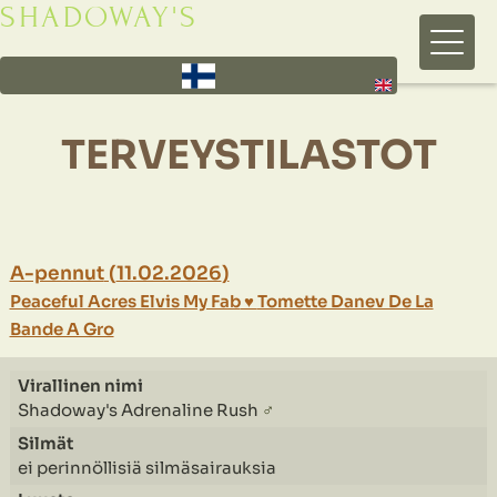
SHADOWAY'S
Hyppää
pääsisältöön
TERVEYSTILASTOT
A-pennut
(
11.02.2026
)
Peaceful Acres Elvis My Fab
♥
Tomette Danev De La
Bande A Gro
Shadoway's Adrenaline Rush
♂
ei perinnöllisiä silmäsairauksia