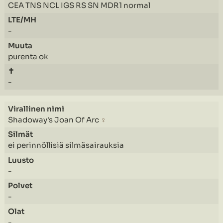
CEA TNS NCL IGS RS SN MDR1 normal
-
purenta ok
-
Shadoway's Joan Of Arc
♀
ei perinnöllisiä silmäsairauksia
-
-
-