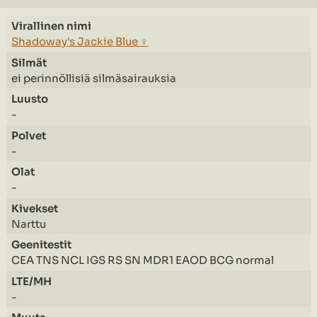
Shadoway's Jackie Blue
♀
ei perinnöllisiä silmäsairauksia
-
-
-
Narttu
CEA TNS NCL IGS RS SN MDR1 EAOD BCG normal
-