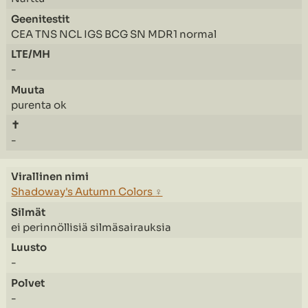
CEA TNS NCL IGS BCG SN MDR1 normal
-
purenta ok
-
Shadoway's Autumn Colors
♀
ei perinnöllisiä silmäsairauksia
-
-