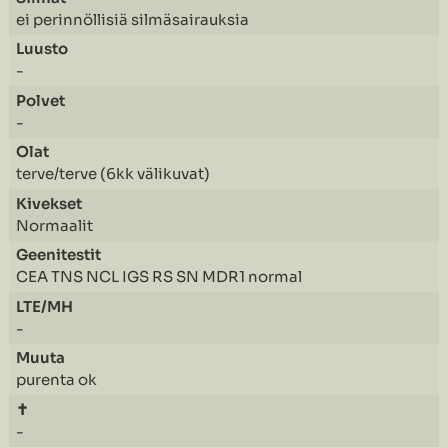
ei perinnöllisiä silmäsairauksia
-
-
terve/terve (6kk välikuvat)
Normaalit
CEA TNS NCL IGS RS SN MDR1 normal
-
purenta ok
-